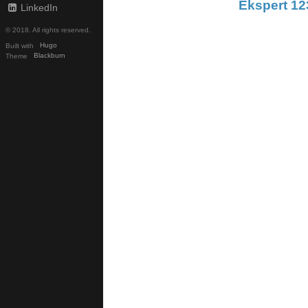
Ekspert 12
LinkedIn
© 2018. All rights reserved.
Built with
Hugo
Theme
Blackburn