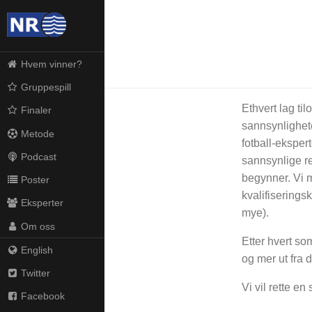
Hvem vinner?
Gruppespill
Ethvert lag til
Finaler
sannsynlighete
Metode
fotball-ekspert
Podcast
sannsynlige re
begynner. Vi m
Poster
kvalifiserings
Eksperter
mye).
Om oss
Etter hvert so
English
og mer ut fra 
Twitter
Vi vil rette en 
Facebook