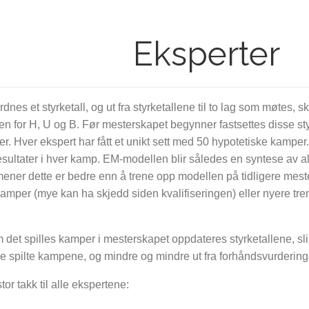
Eksperter
ordnes et styrketall, og ut fra styrketallene til to lag som møtes,
n for H, U og B. Før mesterskapet begynner fastsettes disse styrk
er. Hver ekspert har fått et unikt sett med 50 hypotetiske kamper. 
sultater i hver kamp. EM-modellen blir således en syntese av a
ener dette er bedre enn å trene opp modellen på tidligere meste
kamper (mye kan ha skjedd siden kvalifiseringen) eller nyere tr
m det spilles kamper i mesterskapet oppdateres styrketallene, s
de spilte kampene, og mindre og mindre ut fra forhåndsvurderin
stor takk til alle ekspertene: