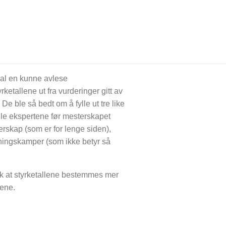
 skal en kunne avlese
etallene ut fra vurderinger gitt av
De ble så bedt om å fylle ut tre like
lle ekspertene før mesterskapet
rskap (som er for lenge siden),
eningskamper (som ikke betyr så
lik at styrketallene bestemmes mer
gene.